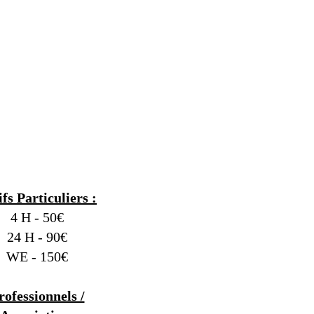
ifs Particuliers :
4 H - 50€
24 H - 90€
WE - 150€
rofessionnels /