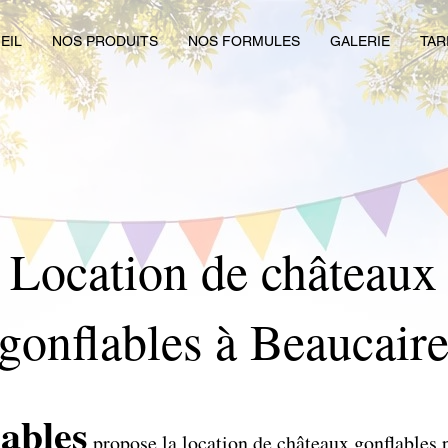
EIL
NOS PRODUITS
NOS FORMULES
GALERIE
TAR
Location de châteaux
gonflables à Beaucair
ables
propose la location de châteaux gonflables