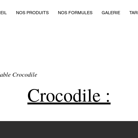
EIL
NOS PRODUITS
NOS FORMULES
GALERIE
TAR
lable Crocodile
Crocodile :