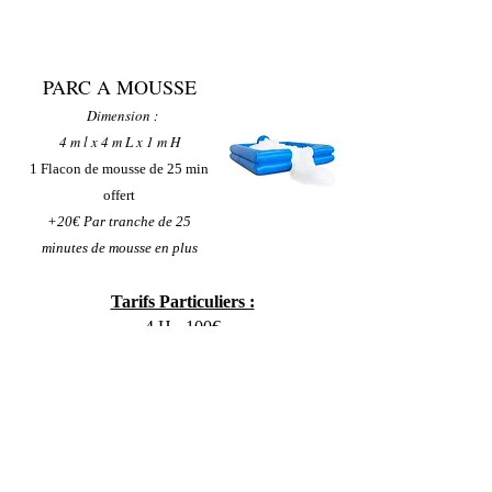
PARC A MOUSSE
Dimension :
4 m l x 4 m L x 1 m H
1 Flacon de mousse de 25 min
offert
+20€ Par tranche de 25
minutes de mousse en plus
Tarifs Particuliers :
4 H - 100€
24 H - 150€
WE - 190€
Professionnels / Associations
TARIFS
SUR DEVIS