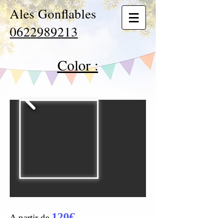
Ales Gonflables
0622989213
Color :
120€
A partir de